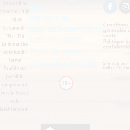
Du mardi au
Sierre
vendredi : 10h
076 231 71 68 -
- 18h30
Conditions
Le samedi :
info@millesimevape.ch
générales 
10h - 17h
vente
CHE-339.328.217
Politique d
Le dimanche
confidentia
Frais de port
et le lundi :
fermé
offert dès 50 CHF
Site web par
Expédition
Keller ITC Sàr
possible
uniquement
vers la Suisse
et le
Liechtenstein.