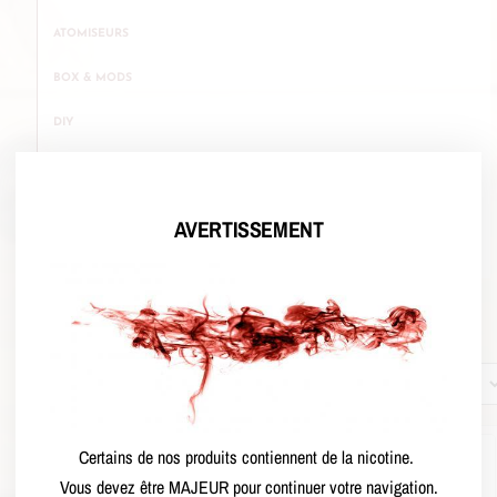
ATOMISEURS
BOX & MODS
DIY
E-LIQUIDES
HIGH END
AVERTISSEMENT
RÉSISTANCE ET CARTOUCHE
Voici le seul résultat
Prix
CHF
-
Minimum Price
Maximum Price
Certains de nos produits contiennent de la nicotine.
Catégorie
Vous devez être MAJEUR pour continuer votre navigation.