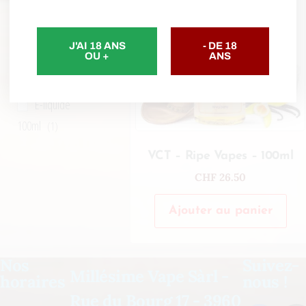
E-Liquides
(1)
Tabac
J'AI 18 ANS
- DE 18
Gourmand
(1)
OU +
ANS
Marque
E-liquide
100ml
(1)
VCT – Ripe Vapes – 100ml
CHF
26.50
Ajouter au panier
Nos
Suivez-
Millésime Vape Sàrl -
horaires
nous !
Rue du Bourg 17 - 3960