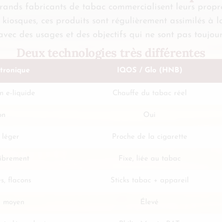
s grands fabricants de tabac commercialisent leurs pro
osques, ces produits sont régulièrement assimilés à la
 avec des usages et des objectifs qui ne sont pas toujou
Deux technologies très différentes
ctronique
IQOS / Glo (HNB)
n e-liquide
Chauffe du tabac réel
on
Oui
 léger
Proche de la cigarette
librement
Fixe, liée au tabac
s, flacons
Sticks tabac + appareil
à moyen
Élevé