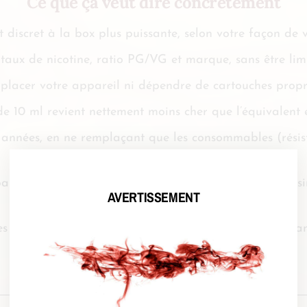
Ce que ça veut dire concrètement
 discret à la box plus puissante, selon votre façon de 
, taux de nicotine, ratio PG/VG et marque, sans être lim
lacer votre appareil ni dépendre de cartouches propri
on de 10 ml revient nettement moins cher que l’équivalent
nnées, en ne remplaçant que les consommables (résista
artir de zéro : changer de réservoir, de résistance ou 
AVERTISSEMENT
ces d’e-liquides et des dizaines de fabricants indépend
Ce produit est fait pour vous si…