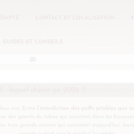
OMPTE
CONTACT ET LOCALISATION
GUIDES ET CONSEILS
: lequel choisir en 2026 ?
deux ans. Entre
l’interdiction des puffs jetables que 
es des géants du tabac qui s’invitent dans les kiosques,
s trois grands univers qui coexistent aujourd’hui, leurs 
compte autant que le produit lui-même.