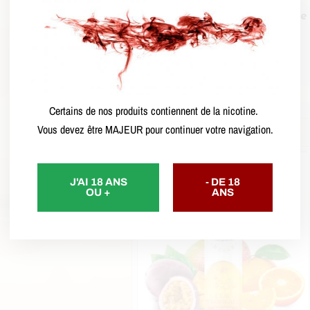
Fullmoon Party – Petit nuage
– 50ml in 70ml
CHF
21.90
–
CHF
30.90
Choix des options
Certains de nos produits contiennent de la nicotine.
Vous devez être MAJEUR pour continuer votre navigation.
J'AI 18 ANS
- DE 18
OU +
ANS