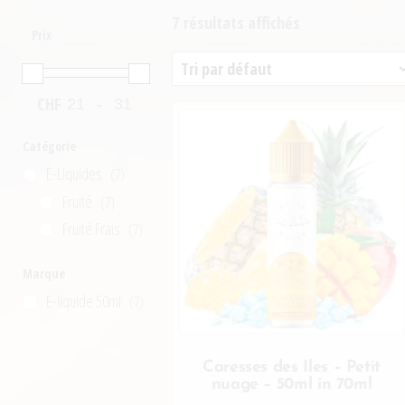
7 résultats affichés
Prix
CHF
-
Minimum Price
Maximum Price
Catégorie
E-Liquides
(7)
Fruité
(7)
Fruité Frais
(7)
Marque
E-liquide 50ml
(7)
Caresses des Iles – Petit
nuage – 50ml in 70ml