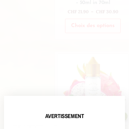
– 50ml in 70ml
CHF
21.90
–
CHF
30.90
Choix des options
AVERTISSEMENT