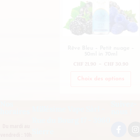
Rêve Bleu – Petit nuage –
50ml in 70ml
CHF
21.90
–
CHF
30.90
Choix des options
Nos
Suivez-
Millésime Vape Sàrl -
horaires
nous !
Rue du Bourg 17 - 3960
Du mardi au
Sierre
vendredi : 10h