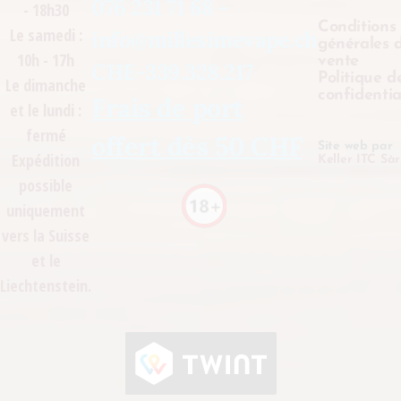
076 231 71 68 -
- 18h30
Conditions
Le samedi :
info@millesimevape.ch
générales 
10h - 17h
vente
CHE-339.328.217
Politique d
Le dimanche
confidentia
Frais de port
et le lundi :
fermé
offert dès 50 CHF
Site web par
Expédition
Keller ITC Sàr
possible
uniquement
vers la Suisse
et le
Liechtenstein.