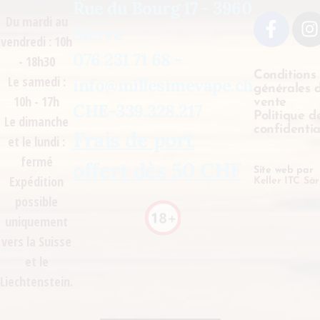
Rue du Bourg 17 - 3960
Du mardi au
Sierre
vendredi : 10h
076 231 71 68 -
- 18h30
Conditions
Le samedi :
info@millesimevape.ch
générales 
10h - 17h
vente
CHE-339.328.217
Politique d
Le dimanche
confidentia
Frais de port
et le lundi :
fermé
offert dès 50 CHF
Site web par
Expédition
Keller ITC Sàr
possible
uniquement
vers la Suisse
et le
Liechtenstein.