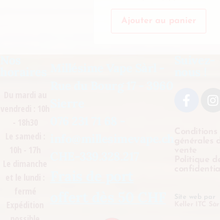
Ajouter au panier
Nos
Suivez-
Millésime Vape Sàrl -
horaires
nous !
Rue du Bourg 17 - 3960
Du mardi au
Sierre
vendredi : 10h
076 231 71 68 -
- 18h30
Conditions
Le samedi :
info@millesimevape.ch
générales 
10h - 17h
vente
CHE-339.328.217
Politique d
Le dimanche
confidentia
Frais de port
et le lundi :
fermé
offert dès 50 CHF
Site web par
Expédition
Keller ITC Sàr
possible