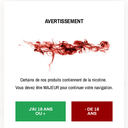
AVERTISSEMENT
Certains de nos produits contiennent de la nicotine.
Jupittles – Cosmic Candy – E-
Vous devez être MAJEUR pour continuer votre navigation.
liquide 50 ml
CHF
19.90
J'AI 18 ANS
- DE 18
Ajouter au panier
OU +
ANS