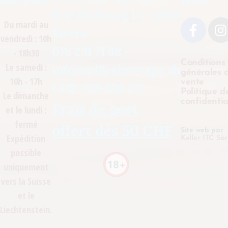
horaires
nous !
Rue du Bourg 17 - 3960
Du mardi au
Sierre
vendredi : 10h
076 231 71 68 -
- 18h30
Conditions
Le samedi :
info@millesimevape.ch
générales 
10h - 17h
vente
CHE-339.328.217
Politique d
Le dimanche
confidentia
Frais de port
et le lundi :
fermé
offert dès 50 CHF
Site web par
Expédition
Keller ITC Sàr
possible
uniquement
vers la Suisse
et le
Liechtenstein.