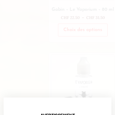
Gabin – Le Vaporium – 80 ml
CHF
22.50
–
CHF
31.50
Choix des options