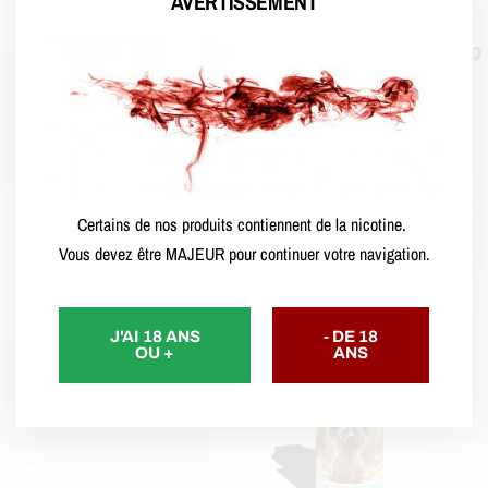
AVERTISSEMENT
L’Ombre – Le Vaporium – 80
ml
CHF
22.50
–
CHF
31.50
Choix des options
Certains de nos produits contiennent de la nicotine.
Vous devez être MAJEUR pour continuer votre navigation.
J'AI 18 ANS
- DE 18
OU +
ANS