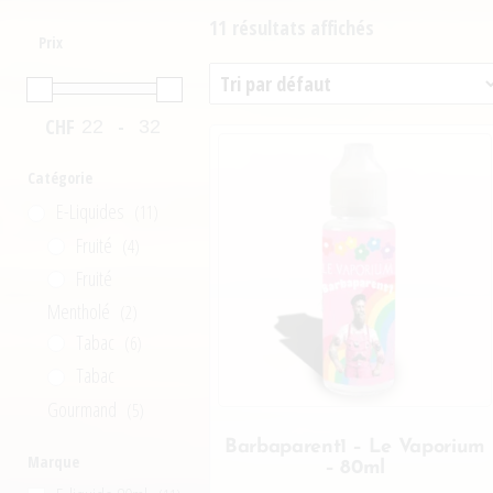
11 résultats affichés
Prix
CHF
-
Minimum Price
Maximum Price
Catégorie
E-Liquides
(11)
Fruité
(4)
Fruité
Mentholé
(2)
Tabac
(6)
Tabac
Gourmand
(5)
Barbaparent1 – Le Vaporium
Marque
– 80ml