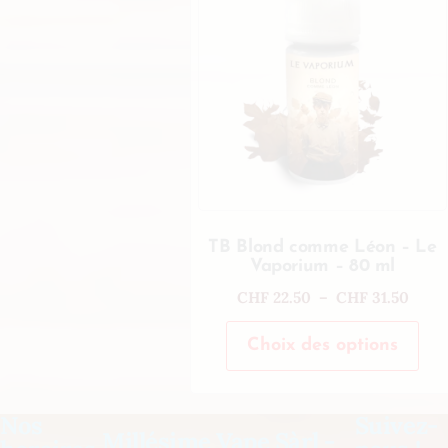
TB Blond comme Léon – Le
Vaporium – 80 ml
CHF
22.50
–
CHF
31.50
Choix des options
Nos
Suivez-
Millésime Vape Sàrl -