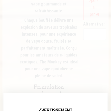
Ajouter
vape gourmande et
au
rafraîchissante.
panier
Chaque bouffée délivre une
Alternative:
explosion de
saveurs tropicales
intenses
, pour une expérience
de vape douce, fruitée et
parfaitement maîtrisée. Conçu
pour les amateurs de
e-liquides
exotiques
, The Monkey est idéal
pour une vape quotidienne
pleine de soleil.
Formulation
performante
Avec son
ratio PG/VG 50/50
, cet
AVERTISSEMENT
e-liquide garantit :