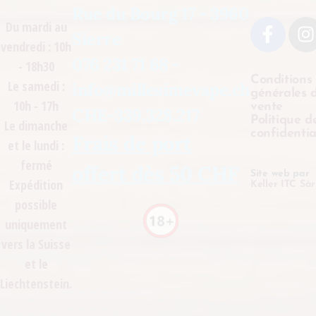
Rue du Bourg 17 - 3960
Du mardi au
Sierre
vendredi : 10h
076 231 71 68 -
- 18h30
Conditions
Le samedi :
info@millesimevape.ch
générales 
10h - 17h
vente
CHE-339.328.217
Politique d
Le dimanche
confidentia
Frais de port
et le lundi :
fermé
offert dès 50 CHF
Site web par
Expédition
Keller ITC Sàr
possible
uniquement
vers la Suisse
et le
Liechtenstein.