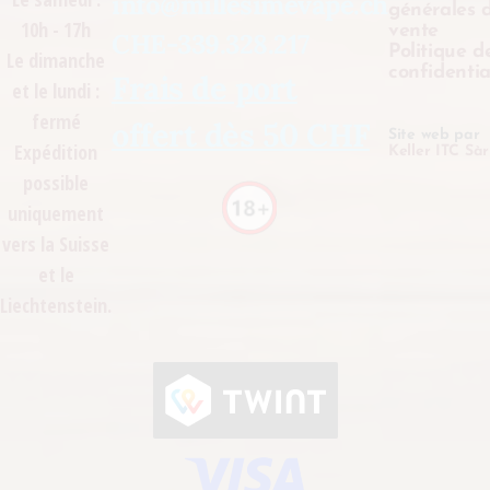
info@millesimevape.ch
générales 
10h - 17h
vente
CHE-339.328.217
Politique d
Le dimanche
confidentia
Frais de port
et le lundi :
fermé
offert dès 50 CHF
Site web par
Expédition
Keller ITC Sàr
possible
uniquement
vers la Suisse
et le
Liechtenstein.