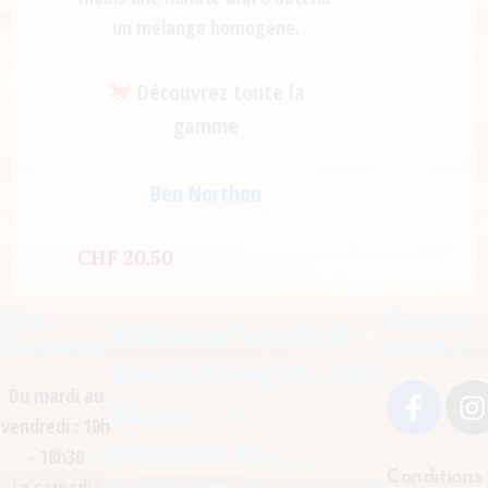
un mélange homogène.
Découvrez toute la
gamme
Ben Northon
CHF
20.50
Nos
Suivez-
Millésime Vape Sàrl -
horaires
nous !
Rue du Bourg 17 - 3960
Du mardi au
Sierre
vendredi : 10h
076 231 71 68 -
- 18h30
Conditions
Le samedi :