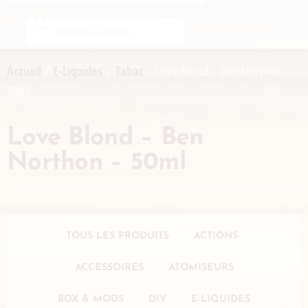
Accueil
/
E-Liquides
/
Tabac
/ Love Blond – Ben Northon –
50ml
Love Blond – Ben
Northon – 50ml
TOUS LES PRODUITS
ACTIONS
ACCESSOIRES
ATOMISEURS
BOX & MODS
DIY
E-LIQUIDES