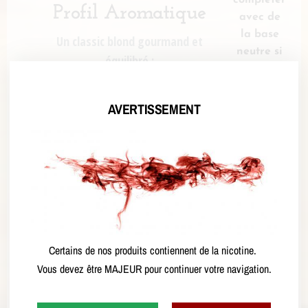
compléter
Profil Aromatique
avec de
la base
Un classic blond gourmand et
neutre si
équilibré :
besoin
:
Classic blond :
cliquez ici
authentique, sec et
AVERTISSEMENT
réaliste.
Fruits à coque :
ronds et
gourmands.
-
Arachide grillée :
+
chaleureuse et
savoureuse.
Ajouter au
Profil global :
Classic –
panier
Certains de nos produits contiennent de la nicotine.
Blond – Gourmand –
Vous devez être MAJEUR pour continuer votre navigation.
Alternative:
Authentique.