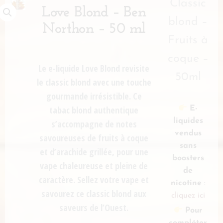
Classic
Love Blond – Ben
blond –
Northon – 50 ml
Fruits à
coque –
Le e-liquide Love Blond revisite
50ml
le classic blond avec une touche
gourmande irrésistible. Ce
tabac blond authentique
E-
liquides
s’accompagne de notes
vendus
savoureuses de fruits à coque
sans
et d’arachide grillée, pour une
boosters
vape chaleureuse et pleine de
de
caractère. Sellez votre vape et
nicotine
:
savourez ce classic blond aux
cliquez ici
saveurs de l’Ouest.
Pour