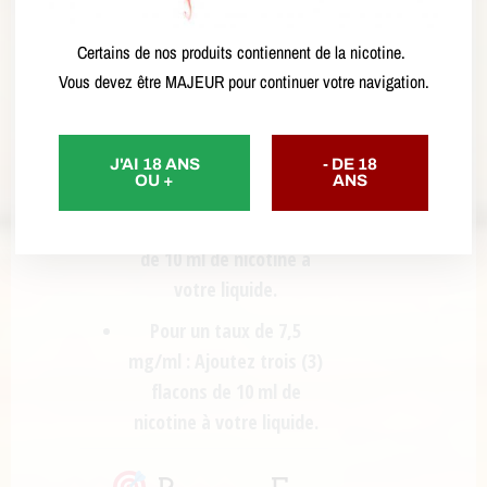
jusqu’à 70 ml de liquide final.)
Certains de nos produits contiennent de la nicotine.
Pour un taux de 3 mg/ml :
Vous devez être MAJEUR pour continuer votre navigation.
Ajoutez
un (1) flacon de
10 ml de nicotine
à votre
liquide.
J'AI 18 ANS
- DE 18
OU +
ANS
Pour un taux de 6 mg/ml :
Ajoutez
deux (2) flacons
de 10 ml de nicotine
à
votre liquide.
Pour un taux de 7,5
mg/ml :
Ajoutez
trois (3)
flacons de 10 ml de
nicotine
à votre liquide.