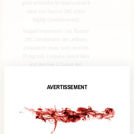
pour atteindre le taux souhaité
dans vos flacons ZHC (Zero
Highly Concentrated).
Rappel Important :
Les flacons
ZHC contiennent des arômes
concentrés mais
sans nicotine
(0 mg/ml)
. L’espace laissé libre
est destiné à l’ajout des
flacons de 10 ml de nicotine.
AVERTISSEMENT
Pour un E-
Liquide au format
50 ml
(Ce format vous permet
généralement d’atteindre