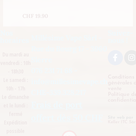
CHF
19.90
Nos
Suivez-
Millésime Vape Sàrl -
horaires
nous !
Rue du Bourg 17 - 3960
Du mardi au
Sierre
vendredi : 10h
076 231 71 68 -
- 18h30
Conditions
Le samedi :
info@millesimevape.ch
générales 
10h - 17h
vente
CHE-339.328.217
Politique d
Le dimanche
confidentia
Frais de port
et le lundi :
fermé
offert dès 50 CHF
Site web par
Expédition
Keller ITC Sàr
possible