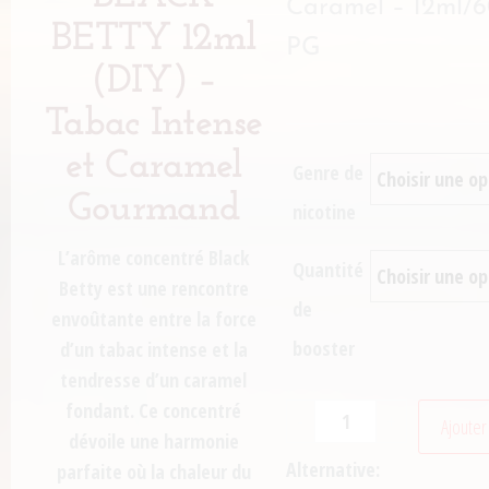
Caramel – 12ml/
BETTY 12ml
PG
(DIY) –
Tabac Intense
et Caramel
Genre de
Gourmand
nicotine
L’arôme concentré
Black
Quantité
Betty
est une rencontre
de
envoûtante entre la
force
booster
d’un tabac intense
et la
tendresse d’un caramel
fondant
. Ce concentré
-
+
Ajouter
dévoile une harmonie
Alternative:
parfaite où la
chaleur du