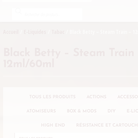
Accueil
/
E-Liquides
/
Tabac
/ Black Betty – Steam Train – 1
Black Betty – Steam Train 
12ml/60ml
TOUS LES PRODUITS
ACTIONS
ACCESSO
ATOMISEURS
BOX & MODS
DIY
E-LI
HIGH END
RÉSISTANCE ET CARTOUC