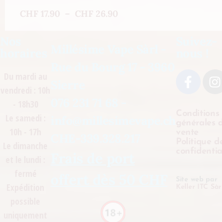
CHF
17.90
–
CHF
26.90
Nos
Suivez-
Millésime Vape Sàrl -
horaires
nous !
Rue du Bourg 17 - 3960
Du mardi au
Sierre
vendredi : 10h
076 231 71 68 -
- 18h30
Conditions
Le samedi :
info@millesimevape.ch
générales 
10h - 17h
vente
CHE-339.328.217
Politique d
Le dimanche
confidentia
Frais de port
et le lundi :
fermé
offert dès 50 CHF
Site web par
Expédition
Keller ITC Sàr
possible
uniquement