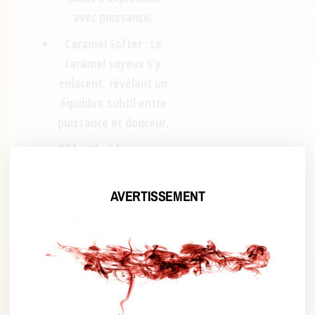
avec puissance.
Caramel Softer :
Le
caramel soyeux
s’y
enlacent, révélant un
équilibre subtil entre
puissance et douceur.
Cible :
Il séduira aussi
bien les amateurs de
tabac authentique
AVERTISSEMENT
que les passionnés de
saveurs raffinées
.
Caractéristiques
et Guide de
Préparation DIY