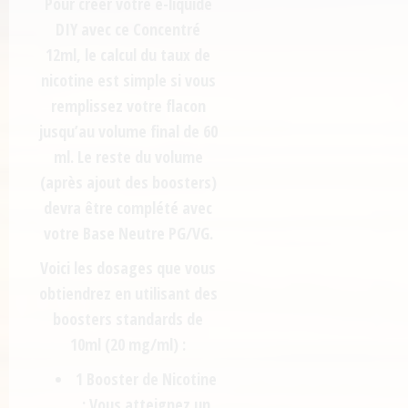
Pour créer votre
e-liquide
DIY
avec ce
Concentré
12ml
, le calcul du
taux de
nicotine
est simple si vous
remplissez votre flacon
jusqu’au volume final de
60
ml
. Le reste du volume
(après ajout des boosters)
devra être complété avec
votre
Base Neutre PG/VG
.
Voici les dosages que vous
obtiendrez en utilisant des
boosters standards de
10ml (20 mg/ml) :
1 Booster de Nicotine
:
Vous atteignez un